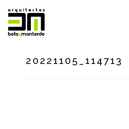
Skip
to
main
content
20221105_114713