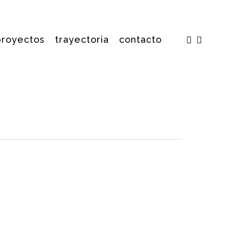
facebook
insta
proyectos
trayectoria
contacto