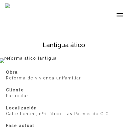
Skip
to
Me
main
content
Lantigua ático
Obra
Reforma de vivienda unifamiliar
Cliente
Particular
Localización
Calle Lentini, nº1, ático, Las Palmas de G.C.
Fase actual