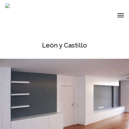
Skip
to
Me
main
content
León y Castillo