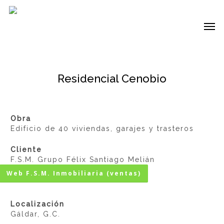
Skip
to
Me
main
content
Residencial Cenobio
Obra
Edificio de 40 viviendas, garajes y trasteros
Cliente
F.S.M. Grupo Félix Santiago Melián
Web F.S.M. Inmobiliaria (ventas)
Localización
Gáldar, G.C.