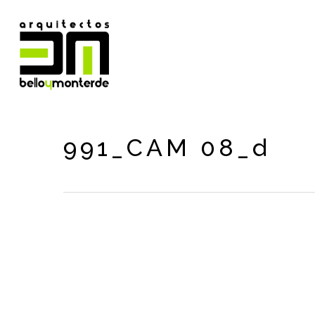
Skip
to
main
content
991_CAM 08_d