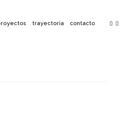
facebook
insta
proyectos
trayectoria
contacto